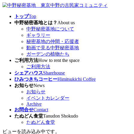
コ
ナ
ン
ビ
トップ
Top
テ
ゲ
中野秘密基地とは？
About us
ン
ー
中野秘密基地について
ツ
シ
ギャラリー
へ
ョ
秘密基地の仲間・応援者
ス
ン
動画で見る中野秘密基地
キ
に
ガーデンの植物たち
ッ
移
ご利用方法
How to rent the space
プ
動
ご利用方法
シェアハウス
Sharehouse
ひみつきちコーヒー
Himitsukichi Coffee
お知らせ
News
お知らせ
イベントカレンダー
Archive
お問合せ
Contact
たぬどん食堂
Tanudon Shokudo
たぬどん食堂
ビューを読み込み中です。