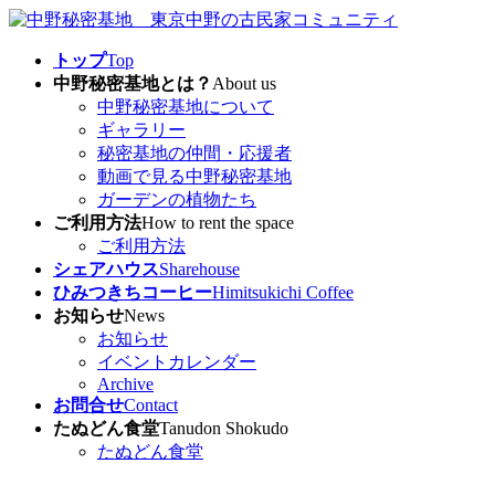
コ
ナ
ン
ビ
トップ
Top
テ
ゲ
中野秘密基地とは？
About us
ン
ー
中野秘密基地について
ツ
シ
ギャラリー
へ
ョ
秘密基地の仲間・応援者
ス
ン
動画で見る中野秘密基地
キ
に
ガーデンの植物たち
ッ
移
ご利用方法
How to rent the space
プ
動
ご利用方法
シェアハウス
Sharehouse
ひみつきちコーヒー
Himitsukichi Coffee
お知らせ
News
お知らせ
イベントカレンダー
Archive
お問合せ
Contact
たぬどん食堂
Tanudon Shokudo
たぬどん食堂