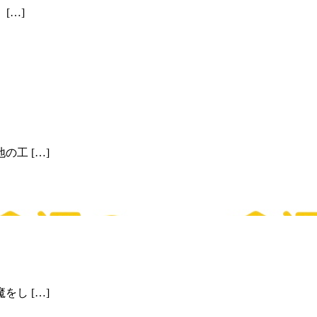
[…]
工 […]
し […]