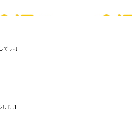
 […]
 […]