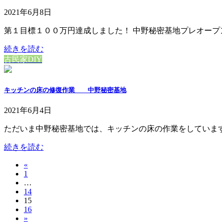
2021年6月8日
第１目標１００万円達成しました！ 中野秘密基地プレオープンに
続きを読む
古民家DIY
キッチンの床の修復作業 中野秘密基地
2021年6月4日
ただいま中野秘密基地では、キッチンの床の作業をしています！
続きを読む
«
投
固
1
稿
…
定
固
14
ペ
の
固
15
定
ー
固
16
定
ペ
ペ
ジ
»
定
ペ