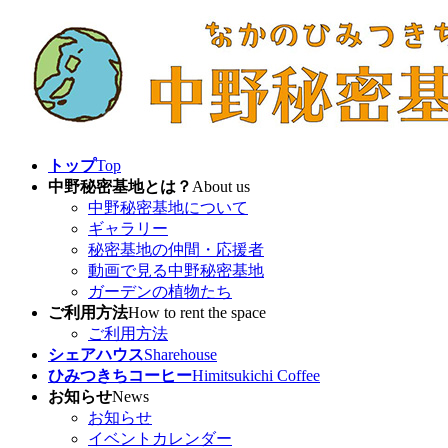
コ
ナ
ン
ビ
テ
ゲ
ン
ー
ツ
シ
へ
ョ
ス
ン
キ
に
トップ
Top
ッ
移
中野秘密基地とは？
About us
プ
動
中野秘密基地について
ギャラリー
秘密基地の仲間・応援者
動画で見る中野秘密基地
ガーデンの植物たち
ご利用方法
How to rent the space
ご利用方法
シェアハウス
Sharehouse
ひみつきちコーヒー
Himitsukichi Coffee
お知らせ
News
お知らせ
イベントカレンダー