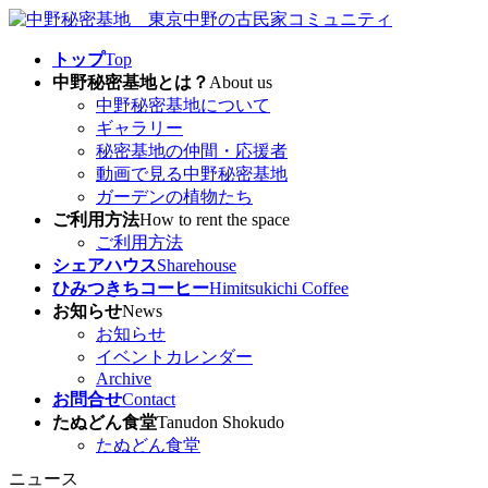
コ
ナ
ン
ビ
トップ
Top
テ
ゲ
中野秘密基地とは？
About us
ン
ー
中野秘密基地について
ツ
シ
ギャラリー
へ
ョ
秘密基地の仲間・応援者
ス
ン
動画で見る中野秘密基地
キ
に
ガーデンの植物たち
ッ
移
ご利用方法
How to rent the space
プ
動
ご利用方法
シェアハウス
Sharehouse
ひみつきちコーヒー
Himitsukichi Coffee
お知らせ
News
お知らせ
イベントカレンダー
Archive
お問合せ
Contact
たぬどん食堂
Tanudon Shokudo
たぬどん食堂
ニュース