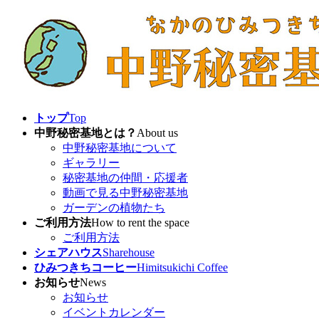
コ
ナ
ン
ビ
テ
ゲ
ン
ー
ツ
シ
へ
ョ
ス
ン
キ
に
トップ
Top
ッ
移
中野秘密基地とは？
About us
プ
動
中野秘密基地について
ギャラリー
秘密基地の仲間・応援者
動画で見る中野秘密基地
ガーデンの植物たち
ご利用方法
How to rent the space
ご利用方法
シェアハウス
Sharehouse
ひみつきちコーヒー
Himitsukichi Coffee
お知らせ
News
お知らせ
イベントカレンダー