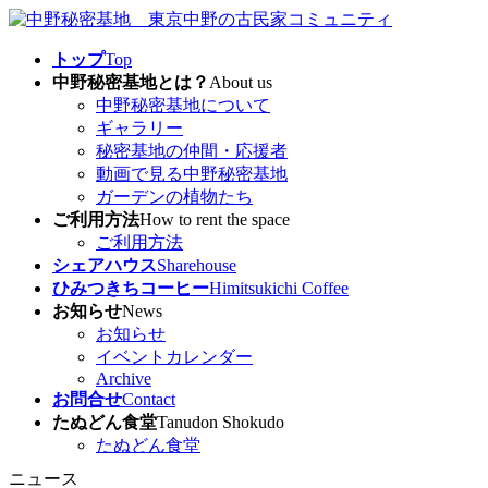
コ
ナ
ン
ビ
トップ
Top
テ
ゲ
中野秘密基地とは？
About us
ン
ー
中野秘密基地について
ツ
シ
ギャラリー
へ
ョ
秘密基地の仲間・応援者
ス
ン
動画で見る中野秘密基地
キ
に
ガーデンの植物たち
ッ
移
ご利用方法
How to rent the space
プ
動
ご利用方法
シェアハウス
Sharehouse
ひみつきちコーヒー
Himitsukichi Coffee
お知らせ
News
お知らせ
イベントカレンダー
Archive
お問合せ
Contact
たぬどん食堂
Tanudon Shokudo
たぬどん食堂
ニュース